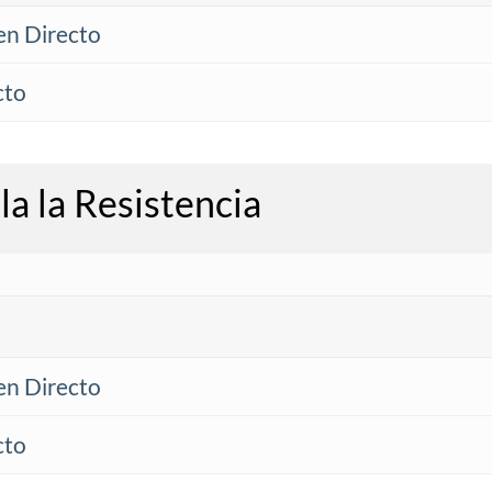
en Directo
cto
a la Resistencia
en Directo
cto