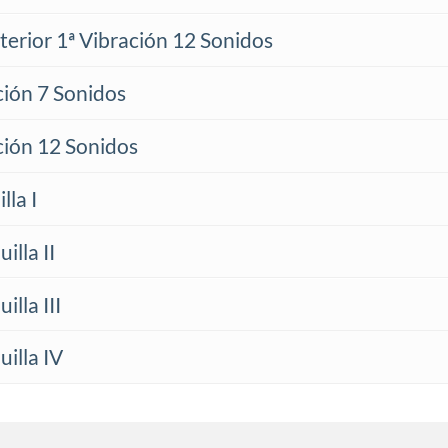
terior 1ª Vibración 12 Sonidos
ción 7 Sonidos
ación 12 Sonidos
lla I
illa II
lla III
illa IV