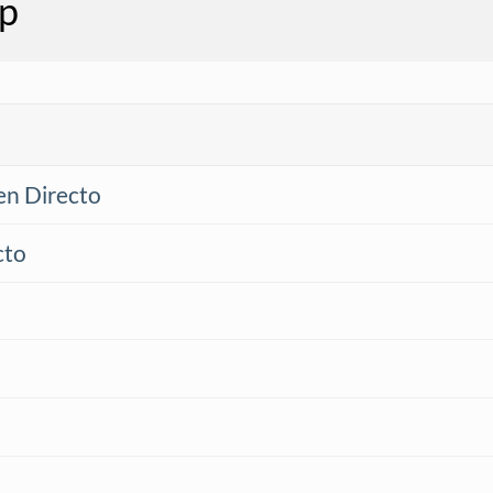
p
en Directo
cto