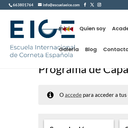
663801764
info@escuelaeice.com
Inicio
Quien soy
Acad
Galería
Blog
Contact
Programa de Capa
O
accede
para acceder a tus