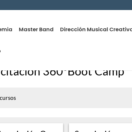
emia
Master Band
Dirección Musical Creativ
o
citación 360ºBoot Camp
 cursos