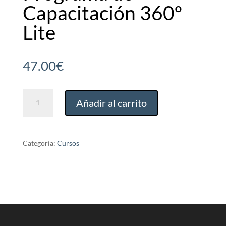
Capacitación 360º
Lite
47.00
€
Programa
Añadir al carrito
de
Capacitación
360º
Categoría:
Cursos
Lite
cantidad