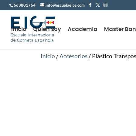
663801764
info@escuelaeice.com
Inicio
Quien soy
Academia
Master Ba
Inicio
/
Accesorios
/ Plástico Transpos