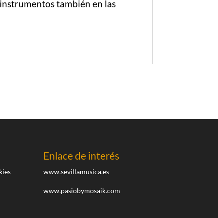
 instrumentos también en las
Enlace de interés
kies
www.sevillamusica.es
www.pasiobymosaik.com