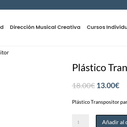
nd
Dirección Musical Creativa
Cursos Individ
itor
Plástico Tra
El
El
18.00
€
13.00
€
precio
pr
original
ac
Plástico Transpositor pa
era:
es
Plástico
18.00€.
13
Añadir al 