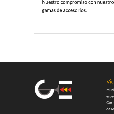
Nuestro compromiso con nuestros 
gamas de accesorios.
Vi
Músi
espe
Corn
de M