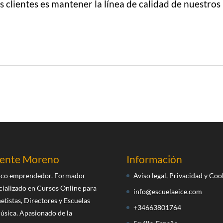
clientes es mantener la línea de calidad de nuestros
cente Moreno
Información
co emprendedor. Formador
Aviso legal, Privacidad y Coo
cializado en Cursos Online para
info@escuelaeice.com
etistas, Directores y Escuelas
+34663801764
úsica. Apasionado de la