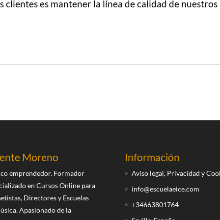
clientes es mantener la línea de calidad de nuestros
cente Moreno
Información
co emprendedor. Formador
Aviso legal, Privacidad y Coo
cializado en Cursos Online para
info@escuelaeice.com
etistas, Directores y Escuelas
+34663801764
úsica. Apasionado de la