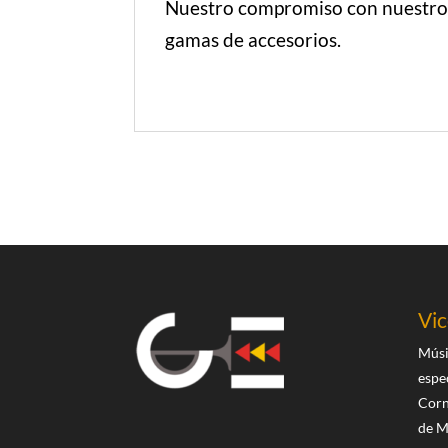
Nuestro compromiso con nuestros 
gamas de accesorios.
Vi
Músi
espe
Corn
de M