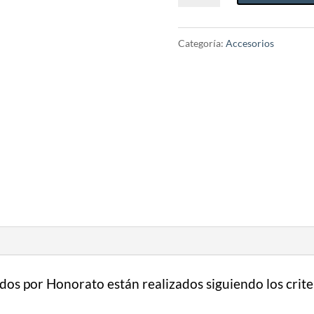
Tudel
Dorada
Categoría:
Accesorios
cantidad
dos por Honorato están realizados siguiendo los crit