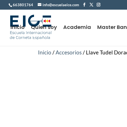
663801764
info@escuelaeice.com
Inicio
Quien soy
Academia
Master Ba
Inicio
/
Accesorios
/ Llave Tudel Dor