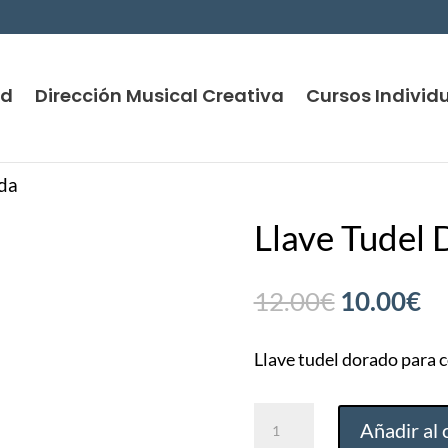
nd
Dirección Musical Creativa
Cursos Individ
ada
Llave Tudel
El
El
12.00
€
10.00
€
precio
pr
original
ac
Llave tudel dorado para 
era:
es
Llave
12.00€.
10
Añadir al 