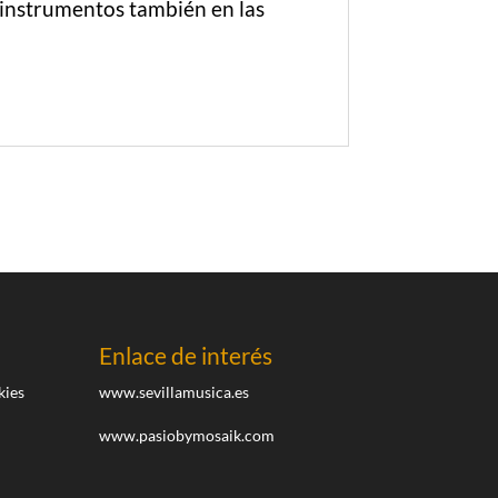
 instrumentos también en las
Enlace de interés
kies
www.sevillamusica.es
www.pasiobymosaik.com