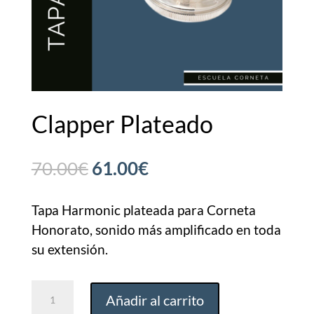
Clapper Plateado
El
El
70.00
€
61.00
€
precio
precio
original
actual
Tapa Harmonic plateada para Corneta
Honorato, sonido más amplificado en toda
era:
es:
su extensión.
70.00€.
61.00€.
Clapper
Añadir al carrito
Plateado