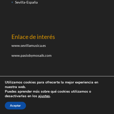
Sevilla-España
Enlace de interés
www.sevillamusica.es
www.pasiobymosaik.com
Utilizamos cookies para ofrecerte la mejor experiencia en
nuestra web.
Puedes aprender más sobre qué cookies utilizamos o
desactivarlas en los
ajustes
.
Diseñado por teayudoaemprender.com I ©Todos los
derechos reservados
Aceptar