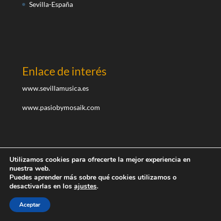
Sevilla-España
Enlace de interés
www.sevillamusica.es
www.pasiobymosaik.com
Utilizamos cookies para ofrecerte la mejor experiencia en
nuestra web.
Puedes aprender más sobre qué cookies utilizamos o
desactivarlas en los
ajustes
.
Diseñado por teayudoaemprender.com I ©Todos los
derechos reservados
Aceptar