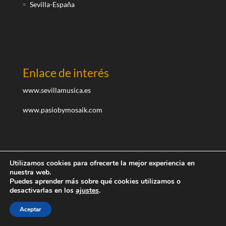
Sevilla-España
Enlace de interés
www.sevillamusica.es
www.pasiobymosaik.com
Utilizamos cookies para ofrecerte la mejor experiencia en
nuestra web.
Puedes aprender más sobre qué cookies utilizamos o
desactivarlas en los
ajustes
.
Diseñado por teayudoaemprender.com I ©Todos los
derechos reservados
Aceptar