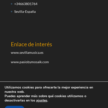
+34663801764
Sevilla-España
Enlace de interés
www.sevillamusica.es
www.pasiobymosaik.com
Utilizamos cookies para ofrecerte la mejor experiencia en
nuestra web.
Puedes aprender más sobre qué cookies utilizamos o
desactivarlas en los
ajustes
.
Diseñado por teayudoaemprender.com I ©Todos los