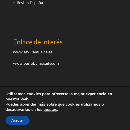
Sevilla-España
Enlace de interés
www.sevillamusica.es
www.pasiobymosaik.com
Utilizamos cookies para ofrecerte la mejor experiencia en
nuestra web.
Puedes aprender más sobre qué cookies utilizamos o
desactivarlas en los
ajustes
.
Diseñado por teayudoaemprender.com I ©Todos los
derechos reservados
Aceptar